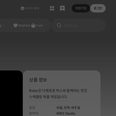
스토브 설치
회원가입
로그인
NDIE
y
Studio
Wishlist
Cart
상품 정보
Roloc은 다채로운 박스와 함께하는 멋진
스케줄링 퍼즐 게임입니다.
장르
퍼즐,
전략,
캐주얼
창작자
RRES Studio