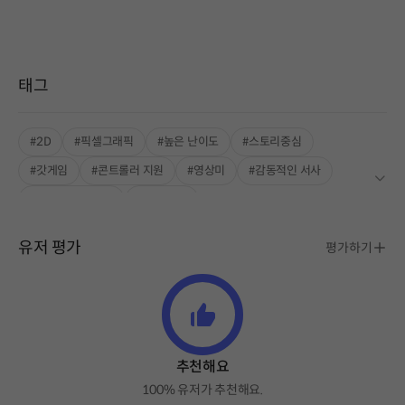
태그
#2D
#픽셀그래픽
#높은 난이도
#스토리중심
#갓게임
#콘트롤러 지원
#영상미
#감동적인 서사
#고퀄리티 그래픽
#좋은 음악
유저 평가
평가하기
추천해요
100% 유저가 추천해요.