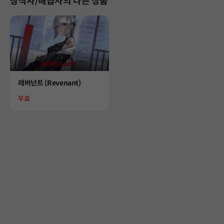
창작자/배급사의 다른 상품
Product
레버넌트 (Revenant)
Price
무료