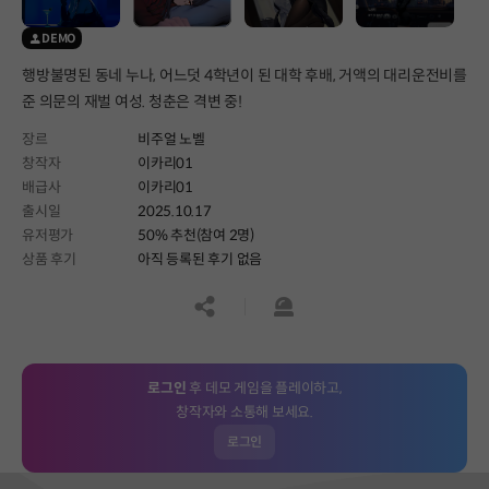
DEMO
행방불명된 동네 누나, 어느덧 4학년이 된 대학 후배, 거액의 대리운전비를
준 의문의 재벌 여성. 청춘은 격변 중!
장르
비주얼 노벨
창작자
이카리01
배급사
이카리01
출시일
2025.10.17
유저평가
50% 추천(참여 2명)
상품 후기
아직 등록된 후기 없음
공유하기
신고하기
로그인
후 데모 게임을 플레이하고,
창작자와 소통해 보세요.
로그인