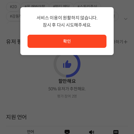
#2D
#꼭 해봐야할
#멀티 엔딩
#스토리중심
#감동적인 서사
#촉촉한 감성
#예상 그 이상
#현실적인
서비스 이용이 원활하지 않습니다.
잠시 후 다시 시도해주세요.
#풍부한 스토리
#싱글플레이
서비스 이용이 원활하지 않습니다. <br/> 잠시 후 다시 시도
유저 평가
확인
평가하기
할만해요
50% 유저가 추천해요.
평가 참여 2명
지원 언어
언어