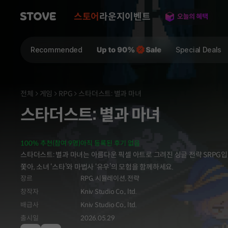
스토어
라운지
이벤트
Recommended
Special Deals
전체
게임
RPG
스타더스트: 별과 마녀
스타더스트: 별과 마녀
100% 추천(참여 9명)
아직 등록된 후기 없음
스타더스트: 별과 마녀는 아름다운 픽셀 아트로 그려진 싱글 전략 SRPG
쫓아, 소녀 ‘스타’와 마법사 ‘유우’의 모험을 함께하세요.
장르
RPG,
시뮬레이션,
전략
창작자
Kniv Studio Co., ltd.
배급사
Kniv Studio Co., ltd.
출시일
2026.05.29