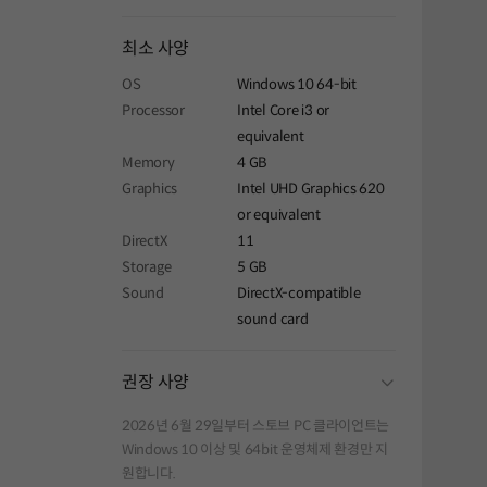
최소 사양
OS
Windows 10 64-bit
Processor
Intel Core i3 or
equivalent
Memory
4 GB
Graphics
Intel UHD Graphics 620
or equivalent
DirectX
11
Storage
5 GB
Sound
DirectX-compatible
sound card
folding
권장 사양
2026년 6월 29일부터 스토브 PC 클라이언트는
Windows 10 이상 및 64bit 운영체제 환경만 지
원합니다.