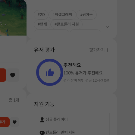
#2D
#픽셀그래픽
#귀여운
#턴제
#콘트롤러 지원
#고퀄리티 그래픽
#풍부한 스토리
#싱글플레이
유저 평가
평가하기
추천해요
100% 유저가 추천해요.
평가 참여 9명
평균 12시간 0분
총 1개
지원 기능
싱글 플레이어
추가
컨트롤러 완벽 지원