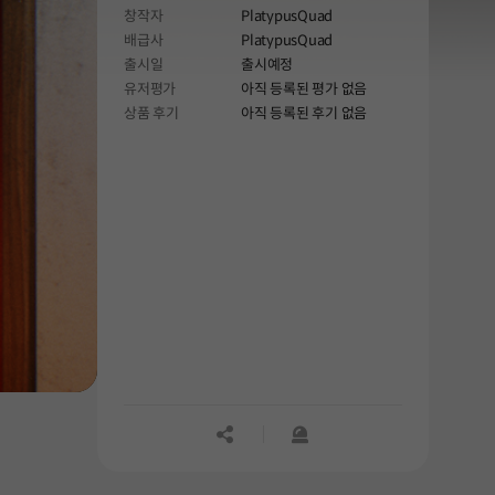
창작자
PlatypusQuad
배급사
PlatypusQuad
출시일
출시예정
유저평가
아직 등록된 평가 없음
상품 후기
아직 등록된 후기 없음
공유하기
신고하기