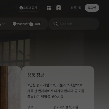
스토브 설치
회원가입
로그인
NDIE
y
Studio
Wishlist
Cart
상품 정보
1인칭 공포 게임으로, 어둠과 축축함으로
가득 찬 반지하에서 나가야 합니다. 공포를
극복하고, 방법을 찾으세요.
장르
공포,
어드벤처,
퍼즐