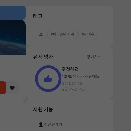
태그
#2D
#마우스만 사용
#귀여운
유저 평가
평가하기
추천해요
100% 유저가 추천해요.
평가 참여 13명
평균 2시간 56분
지원 기능
싱글 플레이어