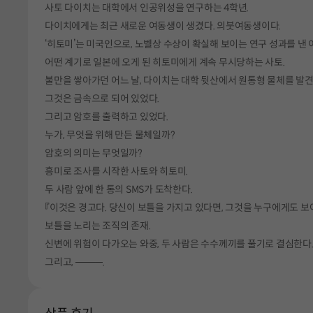
사토 다이치는 대학에서 인공위성을 연구하는 4학년.
다이치에게는 최근 새로운 여동생이 생겼다. 의붓여동생이다.
‘히토미’는 미국인으로, 노벨상 수상이 확실해 보이는 연구 성과를 낸 
어떤 계기로 일본에 오게 된 히토미에게 계속 무시당하는 사토.
불만을 쌓아가던 어느 날, 다이치는 대학 뒷산에서 원통형 물체를 발견
그것은 금속으로 되어 있었다.
그리고 암호를 출력하고 있었다.
누가, 무엇을 위해 만든 물체일까?
암호의 의미는 무엇일까?
흥미로 조사를 시작한 사토와 히토미.
두 사람 앞에 한 통의 SMS가 도착한다.
『이것은 경고다. 당신이 보틀을 가지고 있다면, 그것을 누구에게도 보
보틀을 노리는 조직의 존재.
신변에 위험이 다가오는 와중, 두 사람은 수수께끼를 풀기로 결심한다
그리고, ────.