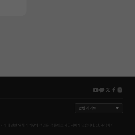
youtube
kakao
twitter
faceboo
insta
관련 사이트
거래에 관한 일체의 의무와 책임은 각 콘텐츠 제공자에게 있습니다. 단, 주식회사