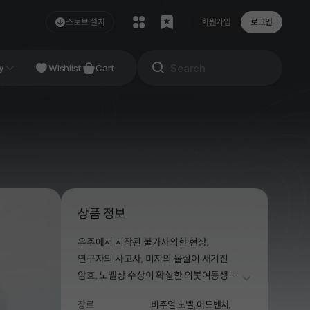
스토브 설치
회원가입
로그인
NDIE
y
Studio
Wishlist
Cart
상품 정보
우주에서 시작된 불가사의한 현상,
연구자의 사고사, 미지의 물질이 새겨진
암호. 노벨상 수상이 확실한 의붓여동생과
더보기
함께 지구를 건 수수께끼 풀이에 도전하는
장르
비주얼 노벨,
어드벤처,
SF 미스터리 비주얼 노벨.