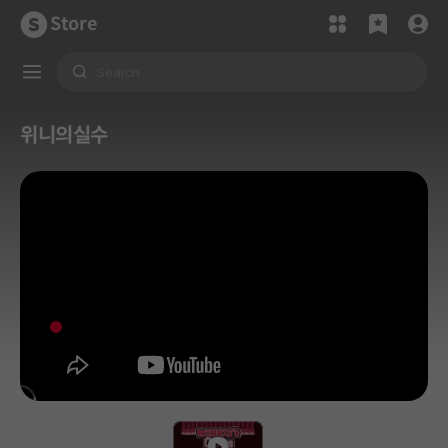
Store
위니의실수