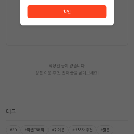
서비스 이용이 원활하지 않습니다. <br/> 잠시 후 다시 시도
확인
글을 작성하시려면
로그인
해주세요.
작성된 글이 없습니다.
상품 이용 후 첫 번째 글을 남겨보세요!
태그
#2D
#픽셀그래픽
#귀여운
#초보자 추천
#짧은