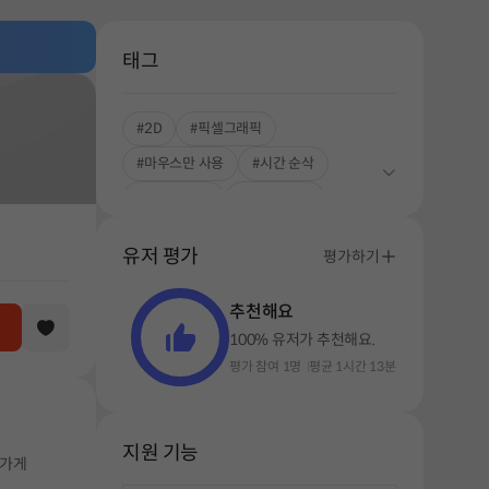
태그
#2D
#픽셀그래픽
#마우스만 사용
#시간 순삭
#중독성 강한
#싱글플레이
#로그라이크
#덱빌딩
유저 평가
평가하기
추천해요
100% 유저가 추천해요.
평가 참여 1명
평균 1시간 13분
지원 기능
아가게