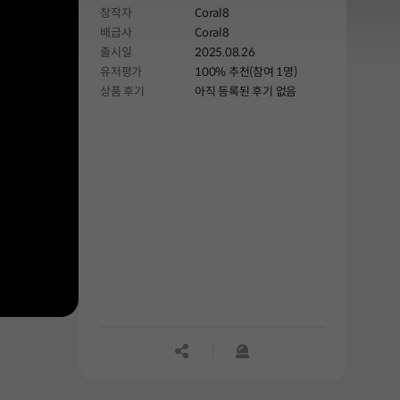
창작자
Coral8
나아가세요!
배급사
Coral8
출시일
2025.08.26
유저평가
100% 추천(참여 1명)
상품 후기
아직 등록된 후기 없음
공유하기
신고하기