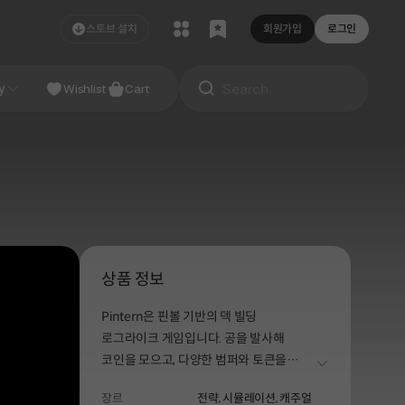
스토브 설치
회원가입
로그인
NDIE
y
Studio
Wishlist
Cart
상품 정보
Pintern은 핀볼 기반의 덱 빌딩
로그라이크 게임입니다. 공을 발사해
코인을 모으고, 다양한 범퍼와 토큰을
더보기
조합해 시너지를 만들어 보세요. 성과를
장르
전략,
시뮬레이션,
캐주얼
제출해 해고를 피하고, 정규직 전환을 향해