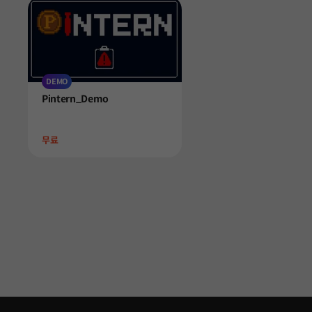
DEMO
Product
Pintern_Demo
Price
무료