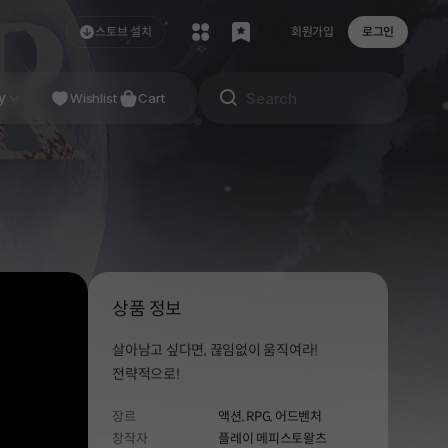
스토브 설치
회원가입
로그인
NDIE
y
Studio
Wishlist
Cart
상품 정보
살아남고 싶다면, 끊임없이 움직여라!
전략적으로!
장르
액션,
RPG,
어드벤처
창작자
플레이 메피스토왈츠