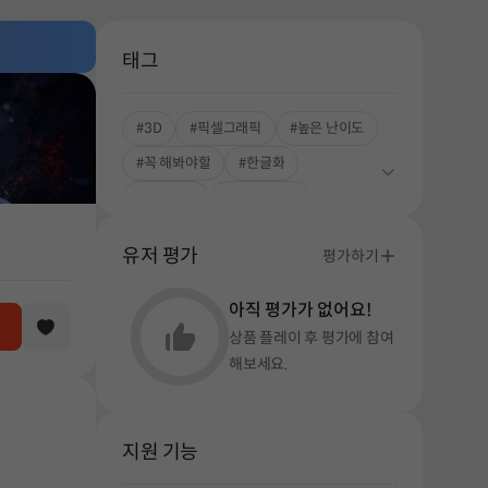
태그
#3D
#픽셀그래픽
#높은 난이도
#꼭 해봐야할
#한글화
#조작중심
#소문의 띵작
#싱글플레이
#로그라이트
유저 평가
평가하기
#핵앤슬래시
아직 평가가 없어요!
상품 플레이 후 평가에 참여
해보세요.
지원 기능