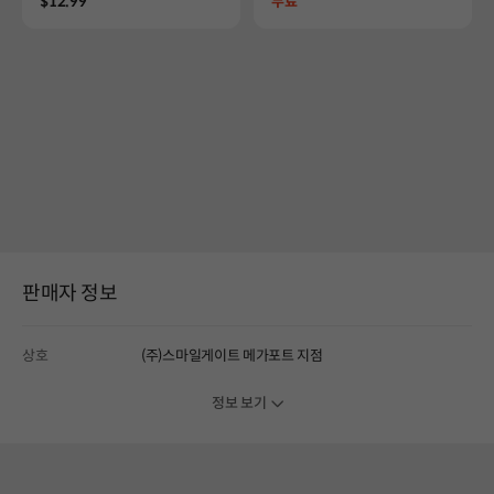
Price
Price
$12.99
무료
판매자 정보
상호
(주)스마일게이트 메가포트 지점
정보 보기