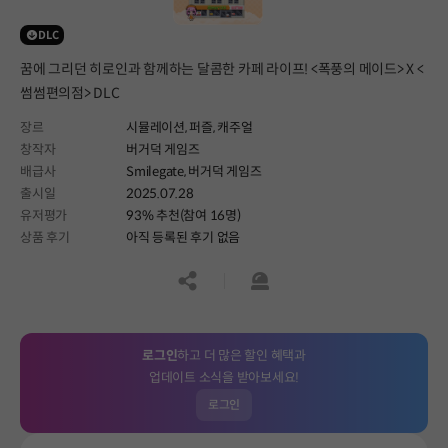
DLC
꿈에 그리던 히로인과 함께하는 달콤한 카페 라이프! <폭풍의 메이드> X <
썸썸편의점> DLC
장르
시뮬레이션,
퍼즐,
캐주얼
창작자
버거덕 게임즈
배급사
Smilegate, 버거덕 게임즈
출시일
2025.07.28
유저평가
93% 추천(참여 16명)
상품 후기
아직 등록된 후기 없음
공유하기
신고하기
로그인
하고 더 많은 할인 혜택과
업데이트 소식을 받아보세요!
로그인