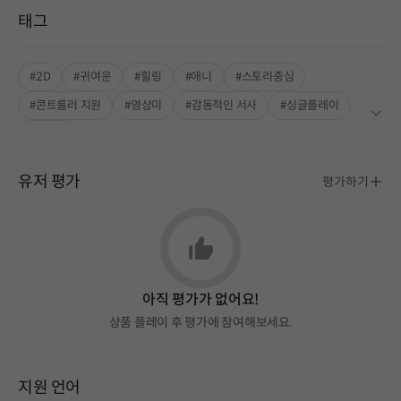
태그
#2D
#귀여운
#힐링
#애니
#스토리중심
#콘트롤러 지원
#영상미
#감동적인 서사
#싱글플레이
#카툰풍
유저 평가
평가하기
아직 평가가 없어요!
상품 플레이 후 평가에 참여해보세요.
지원 언어