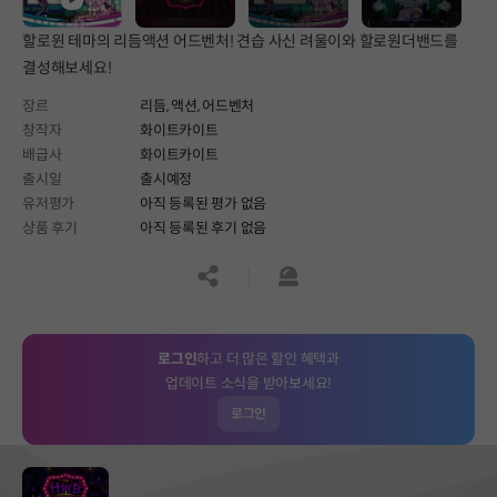
할로윈 테마의 리듬액션 어드벤처! 견습 사신 려울이와 할로원더밴드를
결성해보세요!
장르
리듬,
액션,
어드벤처
창작자
화이트카이트
배급사
화이트카이트
출시일
출시예정
유저평가
아직 등록된 평가 없음
상품 후기
아직 등록된 후기 없음
공유하기
신고하기
로그인
하고 더 많은 할인 혜택과
업데이트 소식을 받아보세요!
로그인