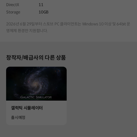
DirectX
11
Storage
10GB
2026년 6월 29일부터 스토브 PC 클라이언트는 Windows 10 이상 및 64bit 운
영체제 환경만 지원합니다.
창작자/배급사의 다른 상품
Product
갤럭틱 시뮬레이터
Availability
출시예정