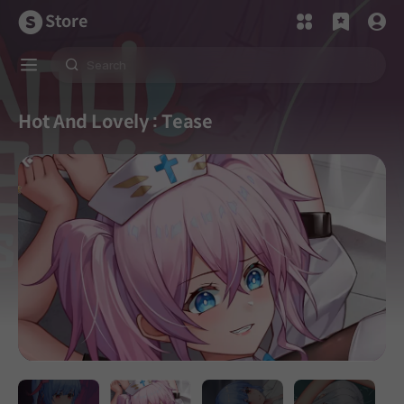
Store
Hot And Lovely : Tease