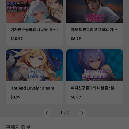
Product
Product
여자친구들과의 나날들 : 라러
차오 티안그리고 그녀의 여자
&리스
친구들 (일반적으로)
Price
Price
$10.99
$6.99
Product
Product
Hot And Lovely : Dream
여자친구들과의 나날들 : 켈로
&캐미
Price
Price
$3.99
$8.99
1
/ 3
판매자 정보