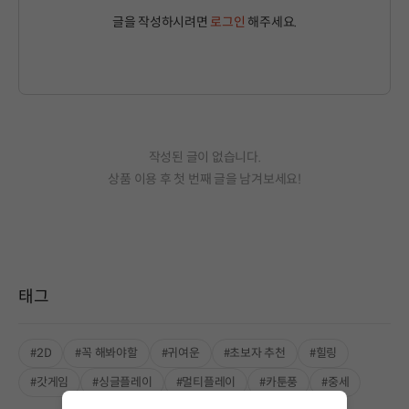
글을 작성하시려면
로그인
해주세요.
작성된 글이 없습니다.
상품 이용 후 첫 번째 글을 남겨보세요!
태그
#2D
#꼭 해봐야할
#귀여운
#초보자 추천
#힐링
#갓게임
#싱글플레이
#멀티플레이
#카툰풍
#중세