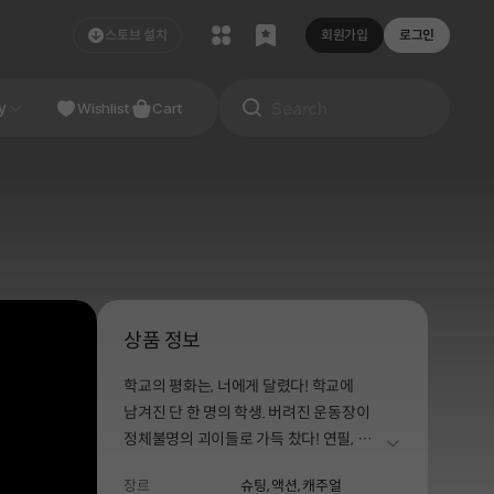
스토브 설치
회원가입
로그인
y
Wishlist
Cart
상품 정보
학교의 평화는, 너에게 달렸다! 학교에
남겨진 단 한 명의 학생. 버려진 운동장이
정체불명의 괴이들로 가득 찼다! 연필, 자,
더보기
지우개, 가위 같은 학용품 무기를 들고,
장르
슈팅,
액션,
캐주얼
끝없는 생존에 도전하라