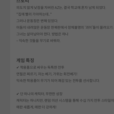
스토리
의도치 않게 낮잠을 자버린 AZ는, 결국 학교에 혼자 남게 되었다.
"집에 빨리 가야하는데.."
그러나 운동장은 변해 있었다.
어둠이 내려앉은 운동장 한복판에서 정체불명의 ‘괴이’들이 몰려오기 
그녀는 살아남아야 한다. 방법은 하나
– 익숙한 것들을 무기로 바꿔라.
게임 특징
✔ 학용품으로 싸우는 독특한 전투
연필은 찌르기, 자는 베기, 가위는 회전베기!
익숙한 학용품이 무기가 되어 쾌감 있는 전투를 선사합니다.
✔ 단 하나의 캐릭터, 무한한 성장
캐릭터는 하나지만, 랜덤 미션 시스템을 통해 수십 가지 전투 스타일이
매판 새롭게, 매판 더 강하게!