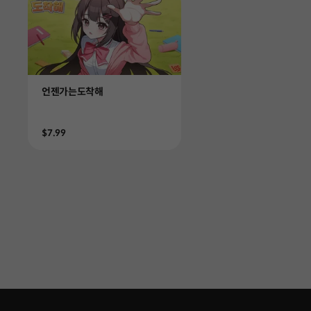
Product
언젠가는도착해
Price
$7.99