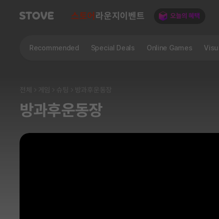
스토어
라운지
이벤트
Recommended
Special Deals
Online Games
Visu
전체
게임
슈팅
방과후운동장
방과후운동장