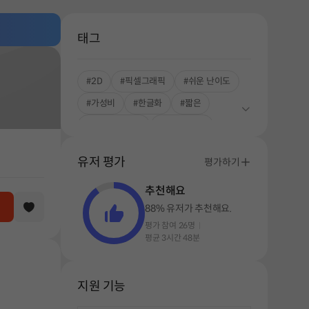
태그
#2D
#픽셀그래픽
#쉬운 난이도
#가성비
#한글화
#짧은
#스트레스 해소
#싱글플레이
#생존
유저 평가
평가하기
추천해요
88% 유저가 추천해요.
평가 참여 26명
평균 3시간 48분
지원 기능