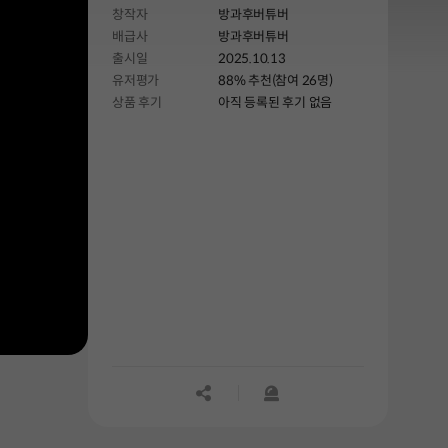
창작자
방과후버튜버
배급사
방과후버튜버
출시일
2025.10.13
유저평가
88% 추천(참여 26명)
상품 후기
아직 등록된 후기 없음
공유하기
신고하기