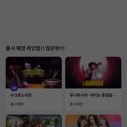
출시 예정 라인업!! 많관부!!!
VR
Product
Product
수크로노미콘
루나락시아 -까치는 종말을 노
래하네-
Availability
Availability
출시예정
출시예정