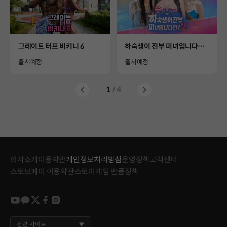
Product
Product
그레이트 터프 비키니 6
하숙생이 전부 미녀입니다만?
시즌2
Availability
Availability
출시예정
출시예정
1
/ 4
회사소개
이용약관
개인정보처리방침
운영정책
고객센터
스토브페이 이용약관
스토어게임 반품정책
youtube
kakao
twitter
facebook
instagram
관련 사이트