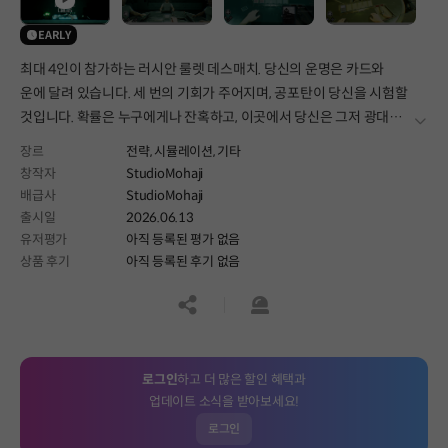
EARLY
최대 4인이 참가하는 러시안 룰렛 데스매치. 당신의 운명은 카드와
운에 달려 있습니다. 세 번의 기회가 주어지며, 공포탄이 당신을 시험할
것입니다. 확률은 누구에게나 잔혹하고, 이곳에서 당신은 그저 광대에
더보
불과합니다.
장르
전략,
시뮬레이션,
기타
창작자
StudioMohaji
배급사
StudioMohaji
출시일
2026.06.13
유저평가
아직 등록된 평가 없음
상품 후기
아직 등록된 후기 없음
공유하기
신고하기
로그인
하고 더 많은 할인 혜택과
업데이트 소식을 받아보세요!
로그인