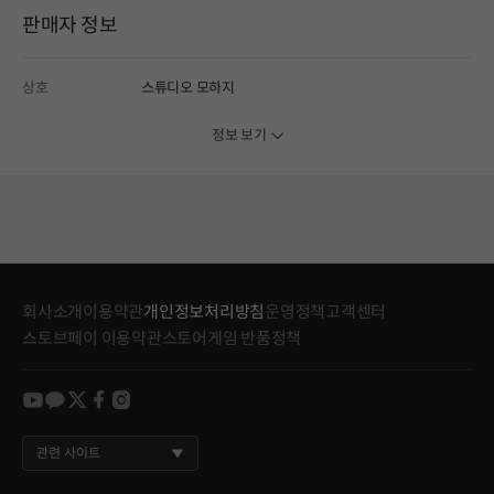
판매자 정보
상호
스튜디오 모하지
정보 보기
회사소개
이용약관
개인정보처리방침
운영정책
고객센터
스토브페이 이용약관
스토어게임 반품정책
youtube
kakao
twitter
facebook
instagram
관련 사이트