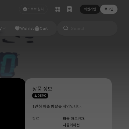
스토브 설치
회원가입
로그인
NDIE
y
Studio
Wishlist
Cart
상품 정보
DEMO
1인칭 퍼즐 방탈출 게임입니다.
장르
퍼즐,
어드벤처,
시뮬레이션