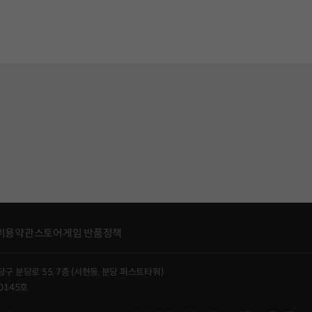
이용약관
스토어게임 반품정책
당구 분당로 55, 7층 (서현동, 분당 퍼스트타워)
0145호