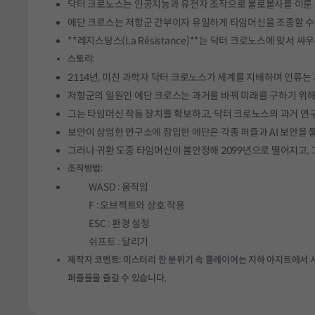
닥터 크로노스는 인공지능과 유전자 조작으로 불로불사를 이룬 
에단 크로스는 저항군 간부이자 유일하게 타임머신을 조종할 수 
**레지스탕스(La Résistance)**는 닥터 크로노스에 맞
스토리:
2114년, 미친 과학자 닥터 크로노스가 세계를 지배하며 인류는
저항군의 일원인 에단 크로스는 과거를 바꿔 미래를 구하기 위해
그는 타임머신 작동 장치를 확보하고, 닥터 크로노스의 과거 연구
보안이 삼엄한 연구소에 잠입한 에단은 각종 퍼즐과 AI 보안을 
그러나 귀환 도중 타임머신이 불안정해 2099년으로 떨어지고,
조작방법:
WASD : 움직임
F : 오브젝트와 상호 작용
ESC : 환경 설정
쉬프트 : 달리기
제작자 코멘트: 미스터리 한 분위기 속 플레이어는 지하 아지트에서
퍼즐들을 즐길 수 있습니다.