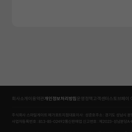
회사소개
이용약관
개인정보처리방침
운영정책
고객센터
스토브페이 
주식회사 스마일게이트 메가포트지점
대표이사 : 성준호
주소 : 경기도 성남시 분
사업자등록번호 : 813-85-02492
통신판매업 신고번호 : 제2023-성남분당A-