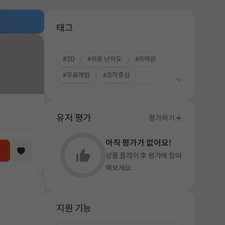
태그
#3D
#쉬운 난이도
#귀여운
#무료게임
#조작중심
#시간 순삭
#좀비물
#생존
유저 평가
평가하기
아직 평가가 없어요!
상품 플레이 후 평가에 참여
해보세요.
지원 기능