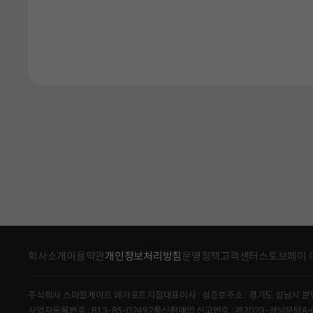
회사소개
이용약관
개인정보처리방침
운영정책
고객센터
스토브페이 
주식회사 스마일게이트 메가포트지점
대표이사 : 성준호
주소 : 경기도 성남시 분
사업자등록번호 : 813-85-02492
통신판매업 신고번호 : 제2023-성남분당A-