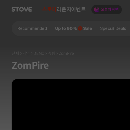
스토어
라운지
이벤트
Recommended
Special Deals
전체
게임
DEMO
슈팅
ZomPire
ZomPire