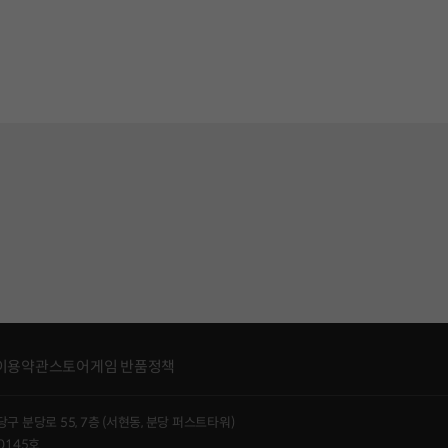
이용약관
스토어게임 반품정책
당구 분당로 55, 7층 (서현동, 분당 퍼스트타워)
0145호