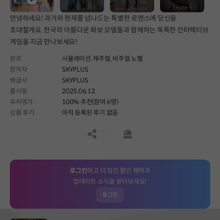
안녕하세요! 과거와 현재를 넘나드는 특별한 로맨스에 당신을
초대할게요. 한국의 아름다운 화보 모델들과 함께하는 독특한 인터랙티브
게임을 지금 만나보세요!
장르
시뮬레이션,
캐주얼,
비주얼 노벨
창작자
SKYPLUS
배급사
SKYPLUS
출시일
2025.06.12
유저평가
100% 추천(참여 6명)
상품 후기
아직 등록된 후기 없음
공유하기
신고하기
로그인
하고 더 많은 할인 혜택과
업데이트 소식을 받아보세요!
로그인