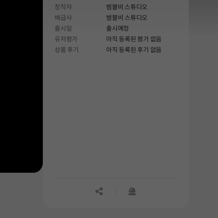
창작자
범블비 스튜디오
배급사
범블비 스튜디오
출시일
출시예정
유저평가
아직 등록된 평가 없음
상품 후기
아직 등록된 후기 없음
공유하기
신고하기