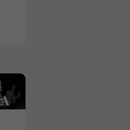
Product
Product
꼭두각시와 선지자
Come to my 