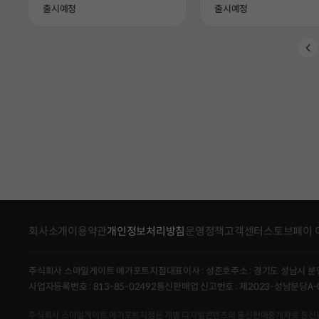
Availability
Availability
출시예정
출시예정
회사소개
이용약관
개인정보처리방침
운영정책
고객센터
스토브페이 
주식회사 스마일게이트 메가포트지점
대표이사 : 성준호
주소 : 경기도 성남시 분
사업자등록번호 : 813-85-02492
통신판매업 신고번호 : 제2023-성남분당A-
주식회사 스마일게이트 메가포트지점은 개별 디지털콘텐츠의 통신판매중개자로 통신판매의 당