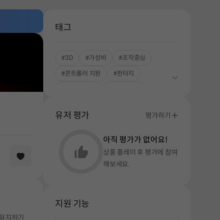
태그
#3D
#가성비
#조작중심
#콘트롤러 지원
#판타지
#중독성 강한
#싱글플레이
#게임잼
#로그라이트
유저 평가
평가하기
#로그라이크
아직 평가가 없어요!
상품 플레이 후 평가에 참여
해보세요.
지원 기능
 유지하기