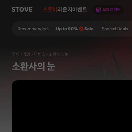
스토어
라운지
이벤트
Recommended
Special Deals
전체
게임
디펜스
소환사의 눈
소환사의 눈