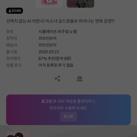
DEMO
선택지 없는 AI 미연시! 미소녀 길드원들과 피어나는 연애 감정?!
장르
시뮬레이션,
비주얼 노벨
창작자
리브인브이
배급사
리브인브이
출시일
2025.05.21
유저평가
87% 추천(참여 8명)
상품 후기
아직 등록된 후기 없음
공유하기
신고하기
로그인
후 데모 게임을 플레이하고,
창작자와 소통해 보세요.
로그인