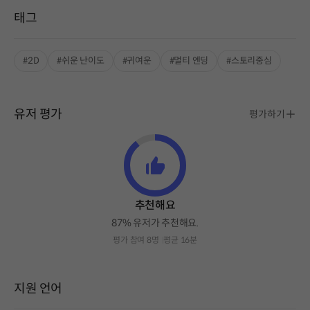
태그
#2D
#쉬운 난이도
#귀여운
#멀티 엔딩
#스토리중심
유저 평가
평가하기
추천해요
87% 유저가 추천해요.
평가 참여 8명
평균 16분
지원 언어