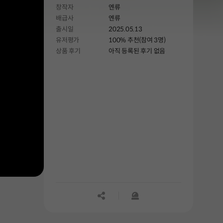
창작자
엔류
여행객에게 드래곤 처치를 부탁하게
배급사
엔류
되는데...
출시일
2025.05.13
유저평가
100% 추천(참여 3명)
상품 후기
아직 등록된 후기 없음
공유하기
신고하기