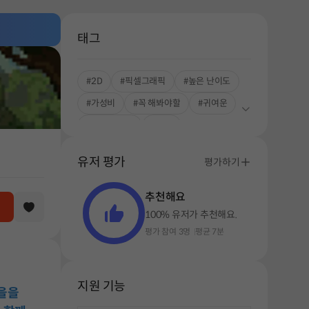
태그
#2D
#픽셀그래픽
#높은 난이도
#가성비
#꼭 해봐야할
#귀여운
#초보자 추천
#힐링
유저 평가
평가하기
추천해요
100% 유저가 추천해요.
평가 참여 3명
평균 7분
지원 기능
을을