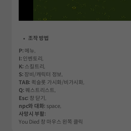
조작 방법
P:
메뉴,
I:
인벤토리,
K:
스킬트리,
S:
장비/캐릭터 정보,
TAB:
퀵슬롯 가시화/비가시화,
Q:
퀘스트리스트,
Esc:
창 닫기,
npc와 대화:
space,
사망시 부활:
You Died 창 마우스 왼쪽 클릭