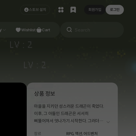
스토브 설치
회원가입
로그인
NDIE
y
Studio
Wishlist
Cart
상품 정보
마을을 지키던 성스러운 드래곤이 죽었다.
이후, 그 아들인 드래곤은 서서히
삐뚤어져서 엇나가기 시작한다. 그러더니
더보기
이제 술을 마시고 마을을 완전히
장르
RPG,
액션,
어드벤처
부셔버렸다. 견디다 못한 촌장은