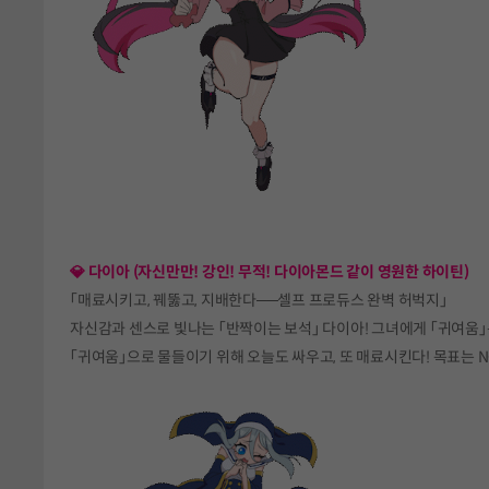
💎 다이아 (자신만만! 강인! 무적! 다이아몬드 같이 영원한 하이틴)
「매료시키고, 꿰뚫고, 지배한다──셀프 프로듀스 완벽 허벅지」
자신감과 센스로 빛나는 「반짝이는 보석」 다이아! 그녀에게 「귀여움」
「귀여움」으로 물들이기 위해 오늘도 싸우고, 또 매료시킨다! 목표는 NO