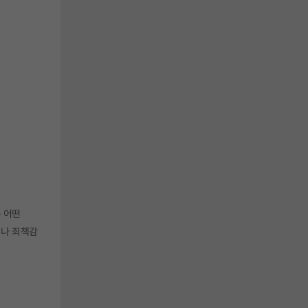
는 어떤
의나 죄책감