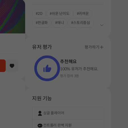
#2D
#쉬운 난이도
#귀여운
#한글화
#애니
#스토리중심
#콘트롤러 지원
#영웅
#격투
#싱글플레이
유저 평가
평가하기
추천해요
100% 유저가 추천해요.
평가 참여 3명
지원 기능
싱글 플레이어
컨트롤러 완벽 지원