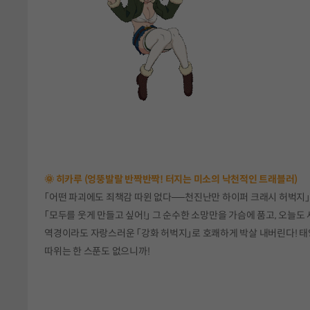
🌞 히카루 (엉뚱발랄 반짝반짝! 터지는 미소의 낙천적인 트래블러)
「어떤 파괴에도 죄책감 따윈 없다──천진난만 하이퍼 크래시 허벅지」
「모두를 웃게 만들고 싶어!」 그 순수한 소망만을 가슴에 품고, 오늘도
역경이라도 자랑스러운 「강화 허벅지」로 호쾌하게 박살 내버린다! 태양
따위는 한 스푼도 없으니까!