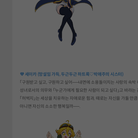
💜 세이카 (망설임 가득, 두근두근 하트록♡박애주의 시스터)
「구원받고 싶고, 구원하고 싶어──내면에 소용돌이치는 사랑의 속박 
성녀로서의 의무와 「누군가에게 필요한 사람이 되고 싶다」고 바라는 
「허벅지」는 세상을 치유하는 자애로운 힘과, 때로는 자신을 가둘 만큼 
아니면 자신의 소소한 행복일까──.