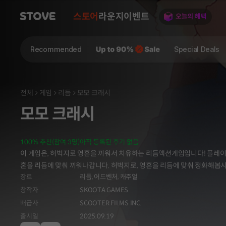
스토어
라운지
이벤트
Recommended
Special Deals
전체
게임
리듬
모모 크래시
모모 크래시
100% 추천(참여 3명)
아직 등록된 후기 없음
이 게임은, 허벅지로 영혼을 끼워서 치유하는 리듬액션게임입니다! 플레이
혼을 리듬에 맞춰 끼워나갑니다. 허벅지로, 영혼을 리듬에 맞춰 정화해봅시다
장르
리듬,
어드벤처,
캐주얼
창작자
SKOOTA GAMES
배급사
SCOOTER FILMS INC.
출시일
2025.09.19