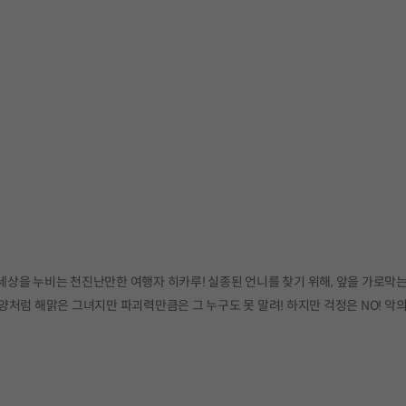
 세상을 누비는 천진난만한 여행자 히카루! 실종된 언니를 찾기 위해, 앞을 가로막
처럼 해맑은 그녀지만 파괴력만큼은 그 누구도 못 말려! 하지만 걱정은 NO! 악