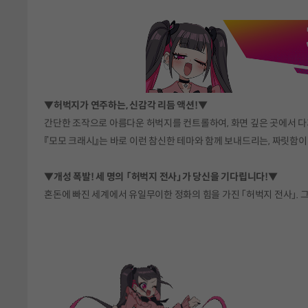
▼허벅지가 연주하는, 신감각 리듬 액션!▼
간단한 조작으로 아름다운 허벅지를 컨트롤하여, 화면 깊은 곳에서 다
『모모 크래시』는 바로 이런 참신한 테마와 함께 보내드리는, 짜릿함이
▼개성 폭발! 세 명의 「허벅지 전사」가 당신을 기다립니다!▼
혼돈에 빠진 세계에서 유일무이한 정화의 힘을 가진 「허벅지 전사」.