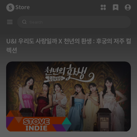
Store
U&I 우리도 사랑일까 X 천년의 환생 : 후궁의 저주 컬
렉션