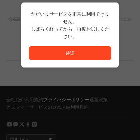
検索結果がありません。
ただいまサービスを正常に利用できま
検索語の単語数を減らすか、フィルタリングの条件を変更してくださ
せん。
い。
しばらく経ってから、再度お試しくだ
検索結果がありません。
さい。
ただいまサービスを正常に利用できません。<br/>
確認
会社紹介
利用規約
プライバシーポリシー
運営政策
カスタマーサービス
STOVE Pay利用規約
youtube
kakao
twitter
facebook
instagram
関連サイト