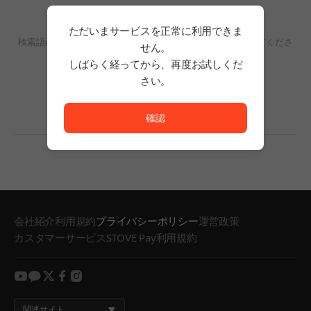
検索結果がありません。
ただいまサービスを正常に利用できま
検索語の単語数を減らすか、フィルタリングの条件を変更してくださ
せん。
い。
しばらく経ってから、再度お試しくだ
検索結果がありません。
さい。
ただいまサービスを正常に利用できません。<br/>
確認
会社紹介
利用規約
プライバシーポリシー
運営政策
カスタマーサービス
STOVE Pay利用規約
youtube
kakao
twitter
facebook
instagram
関連サイト