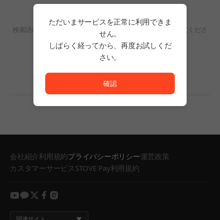
検索結果がありません。
ただいまサービスを正常に利用できま
検索語の単語数を減らすか、フィルタリングの条件を変更してくださ
せん。
い。
しばらく経ってから、再度お試しくだ
検索結果がありません。
さい。
ただいまサービスを正常に利用できません。<br/>
確認
会社紹介
利用規約
プライバシーポリシー
運営政策
カスタマーサービス
STOVE Pay利用規約
youtube
kakao
twitter
facebook
instagram
関連サイト