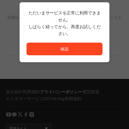
検索結果がありません。
ただいまサービスを正常に利用できま
検索語の単語数を減らすか、フィルタリングの条件を変更してくださ
せん。
い。
しばらく経ってから、再度お試しくだ
検索結果がありません。
さい。
ただいまサービスを正常に利用できません。<br/>
確認
会社紹介
利用規約
プライバシーポリシー
運営政策
カスタマーサービス
STOVE Pay利用規約
youtube
kakao
twitter
facebook
instagram
関連サイト