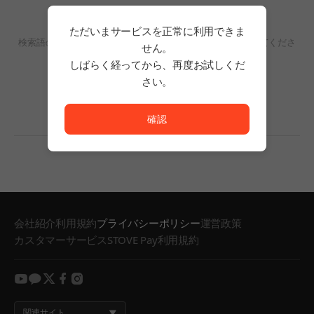
検索結果がありません。
ただいまサービスを正常に利用できま
検索語の単語数を減らすか、フィルタリングの条件を変更してくださ
せん。
い。
しばらく経ってから、再度お試しくだ
検索結果がありません。
さい。
ただいまサービスを正常に利用できません。<br/>
確認
会社紹介
利用規約
プライバシーポリシー
運営政策
カスタマーサービス
STOVE Pay利用規約
youtube
kakao
twitter
facebook
instagram
関連サイト