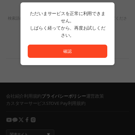
検索結果がありません。
ただいまサービスを正常に利用できま
検索語の単語数を減らすか、フィルタリングの条件を変更してくださ
せん。
い。
しばらく経ってから、再度お試しくだ
検索結果がありません。
さい。
ただいまサービスを正常に利用できません。<br/>
確認
会社紹介
利用規約
プライバシーポリシー
運営政策
カスタマーサービス
STOVE Pay利用規約
youtube
kakao
twitter
facebook
instagram
関連サイト