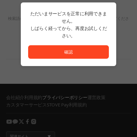
検索結果がありません。
ただいまサービスを正常に利用できま
検索語の単語数を減らすか、フィルタリングの条件を変更してくださ
せん。
い。
しばらく経ってから、再度お試しくだ
検索結果がありません。
さい。
ただいまサービスを正常に利用できません。<br/>
確認
会社紹介
利用規約
プライバシーポリシー
運営政策
カスタマーサービス
STOVE Pay利用規約
youtube
kakao
twitter
facebook
instagram
関連サイト