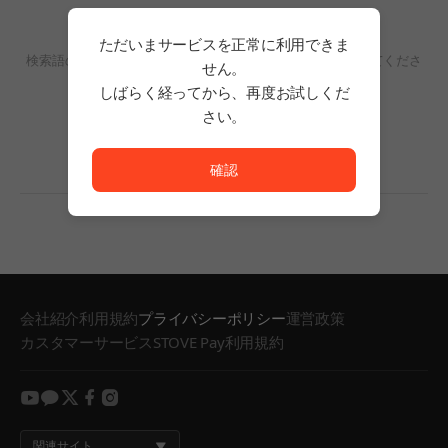
検索結果がありません。
ただいまサービスを正常に利用できま
検索語の単語数を減らすか、フィルタリングの条件を変更してくださ
せん。
い。
しばらく経ってから、再度お試しくだ
検索結果がありません。
さい。
ただいまサービスを正常に利用できません。<br/>
確認
会社紹介
利用規約
プライバシーポリシー
運営政策
カスタマーサービス
STOVE Pay利用規約
youtube
kakao
twitter
facebook
instagram
関連サイト