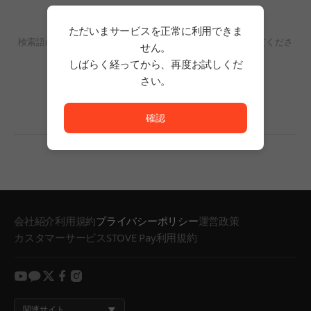
検索結果がありません。
ただいまサービスを正常に利用できま
検索語の単語数を減らすか、フィルタリングの条件を変更してくださ
せん。
い。
しばらく経ってから、再度お試しくだ
検索結果がありません。
さい。
ただいまサービスを正常に利用できません。<br/>
確認
会社紹介
利用規約
プライバシーポリシー
運営政策
カスタマーサービス
STOVE Pay利用規約
youtube
kakao
twitter
facebook
instagram
関連サイト