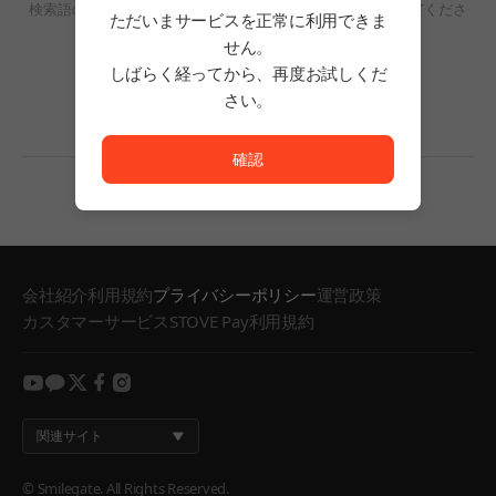
検索語の単語数を減らすか、フィルタリングの条件を変更してくださ
ただいまサービスを正常に利用できま
い。
せん。
検索結果がありません。
しばらく経ってから、再度お試しくだ
さい。
ただいまサービスを正常に利用できません。<br/>
確認
会社紹介
利用規約
プライバシーポリシー
運営政策
カスタマーサービス
STOVE Pay利用規約
youtube
kakao
twitter
facebook
instagram
関連サイト
© Smilegate. All Rights Reserved.