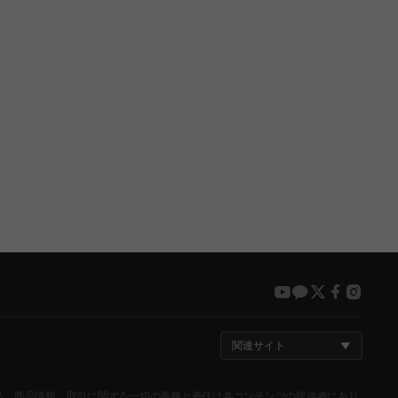
youtube
kakao
twitter
faceboo
insta
関連サイト
が登録した商品、商品情報、取引に関する一切の義務と責任は各コンテンツの提供者にあり