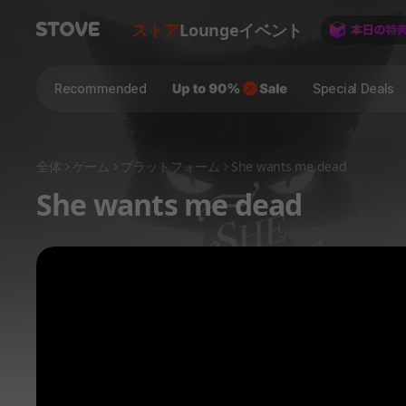
ストア
Lounge
イベント
Recommended
Special Deals
全体
ゲーム
プラットフォーム
She wants me dead
She wants me dead