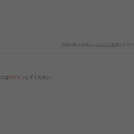
投稿の際は投稿
ルールおよび基準
をお守
るには
ログイン
してください。