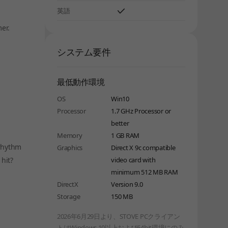
英語
er.
システム要件
最低動作環境
OS
Win10
Processor
1.7 GHz Processor or
better
Memory
1 GB RAM
 rhythm
Graphics
Direct X 9c compatible
hit?
video card with
しばらく経ってから、再度お試しください。
minimum 512 MB RAM
DirectX
Version 9.0
Storage
150 MB
2026年6月29日より、STOVE PCクライアン
トはWindows 10以上および64bit環境にのみ