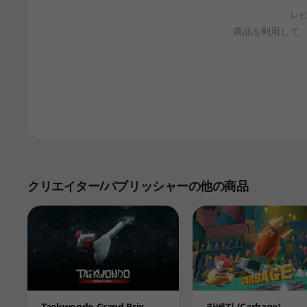
レ
商品を利用して
クリエイター/パブリッシャーの他の商品
Product
Product
Taekwondo Grand Prix
카베지 (Carbage)