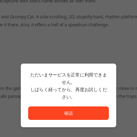
ntraptions with Max’s name written all over them.
s and Grumpy Cat. A side-scrolling, 2D, stupidly hard, rhythm-platform
it there. Also, it offers a hell of a speedrun challenge.
ただいまサービスを正常に利用できま
せん。
n the game. Lula’s traps and other environmental features move in
しばらく経ってから、再度お試しくだ
fe passage? Or are you as stiff as the corpse he’ll be when the traps 
さい。
ただいまサービスを正常に利用できません。<br/>
確認