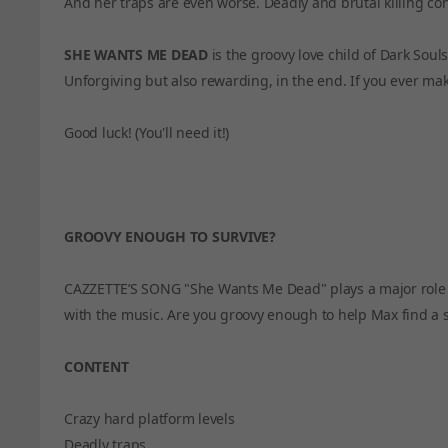
And her traps are even worse. Deadly and brutal killing co
SHE WANTS ME DEAD
is the groovy love child of Dark Soul
Unforgiving but also rewarding, in the end. If you ever make 
Good luck! (You'll need it!)
GROOVY ENOUGH TO SURVIVE?
CAZZETTE’S SONG "She Wants Me Dead" plays a major role i
with the music. Are you groovy enough to help Max find a sa
CONTENT
Crazy hard platform levels
Deadly traps