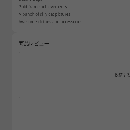
Gold frame achievements
A bunch of silly cat pictures
Awesome clothes and accessories
商品レビュー
投稿す