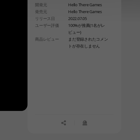
開発元
Hello There Games
発売元
Hello There Games
リリース日
2022.07.05
ユーザー評価
100%が推薦(1名がレ
ビュー)
商品レビュー
まだ登録されたコメン
トが存在しません
공유하기
신고하기