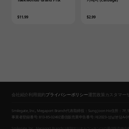
Price
Price
$11.99
$2.99
会社紹介
利用規約
プライバシーポリシー
運営政策
カスタマー
Smilegate, Inc., Megaport Branch
代表取締役：Sung Joon Ho
住所：7F, 55
事業者登録番号: 813-85-02492
通信販売業申告番号: 제2023-성남분당A-01
Smilegate, Inc., Megaport Branchは個別デジタルコ