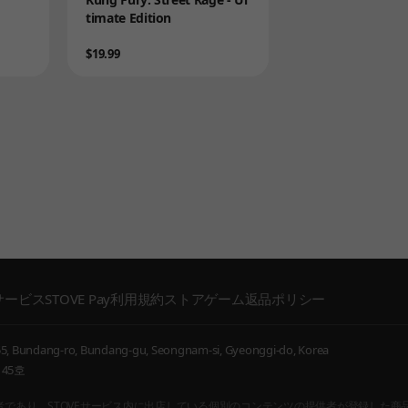
timate Edition
Price
$19.99
サービス
STOVE Pay利用規約
ストアゲーム返品ポリシー
, Bundang-ro, Bundang-gu, Seongnam-si, Gyeonggi-do, Korea
45호
ンテンツの通信販売仲介者であり、STOVEサービス内に出店している個別のコンテンツの提供者