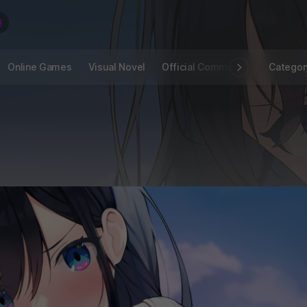
Online Games
Visual Novel
Official Community
STOVE I
Categor