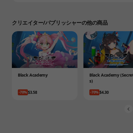
クリエイター/パブリッシャーの他の商品
Product
Product
Black Academy
Black Academy (Secret
s)
Price
Price
$3.58
$4.30
-70%
-70%