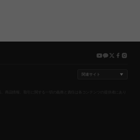
youtube
kakao
twitter
faceboo
insta
関連サイト
が登録した商品、商品情報、取引に関する一切の義務と責任は各コンテンツの提供者にあり