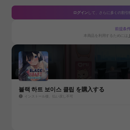
ログイン
して、さらに多くの割引
前提条
本商品を利用するためには
블랙 하트 보이스 클립 を購入する
インストール後、払い戻し不可