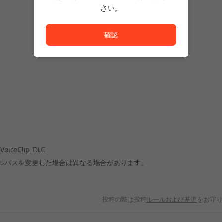
さい。
ただいまサービスを正常に利用できません。<br/>
確認
_VoiceClip_DLC
ルパスを変更した場合は異なる場合があります。
投稿の際は投稿
ルールおよび基準
をお守