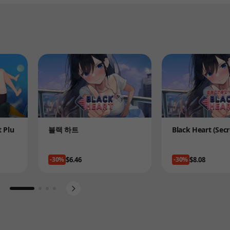
Product
Product
 Plu
블랙 하트
Black Heart (Secr
Price
Price
$6.46
$8.08
-30%
-30%
Go to slide 1
Go to slide 2
Go to slide 3
Go to slide 4