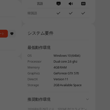
言語
韓国語
システム要件
ート
最低動作環境
OS
Windows 10 (64bit)
Processor
Dual core 2.6 ghz
Memory
4GB RAM
Graphics
GeForece GTX 570
DirectX
Version 11
Storage
2GB Available Space
folding
推奨動作環境
2026年6月29日より、STOVE PCクライアン