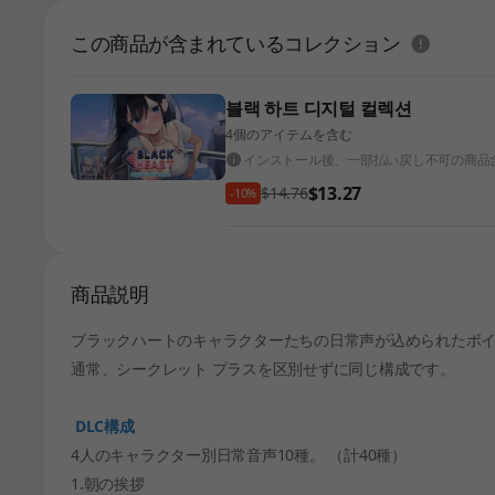
도움말
この商品が含まれているコレクション
블랙 하트 디지털 컬렉션
4個のアイテムを含む
インストール後、一部払い戻し不可の商品
$13.27
$14.76
-10%
商品説明
ブラックハートのキャラクターたちの日常声が込められたボイ
通常、シークレット プラスを区別せずに同じ構成です。
DLC構成
4人のキャラクター別日常音声10種。 （計40種）
1.朝の挨拶