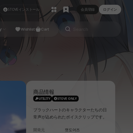
STOVEインストール
会員登録
ログイン
NDIE
y
Studio
Wishlist
Cart
商品情報
UTILITY
STOVE ONLY
ブラックハートのキャラクターたちの日
常声が込められたボイスクリップです。
開発元
캣도어즈