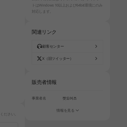
トはWindows 10以上および64bit環境にのみ
しばらく経ってから、再度お試しください。
対応します。
関連リンク
顧客センター
X（旧ツイッター）
販売者情報
事業者名
캣도어즈
情報を見る
りください。