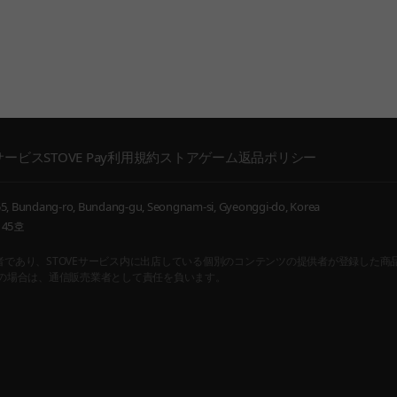
サービス
STOVE Pay利用規約
ストアゲーム返品ポリシー
, Bundang-ro, Bundang-gu, Seongnam-si, Gyeonggi-do, Korea
45호
ンテンツの通信販売仲介者であり、STOVEサービス内に出店している個別のコンテンツの提供者
するコンテンツの場合は、通信販売業者として責任を負います。