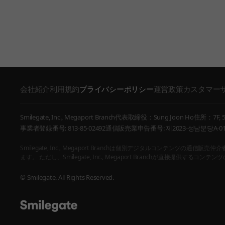
会社紹介
利用規約
プライバシーポリシー
運営政策
カスタマー
Smilegate, Inc., Megaport Branch
代表取締役：Sung Joon Ho
住所：7F, 55
事業者登録番号: 813-85-02492
通信販売業申告番号: 제2023-성남분당A-01
Smilegate, Inc., Megaport Branchは個別デジタルコ
ます。 ただし、Smilegate, Inc., Megaport Branchが直接提供
© Smilegate. All Rights Reserved.