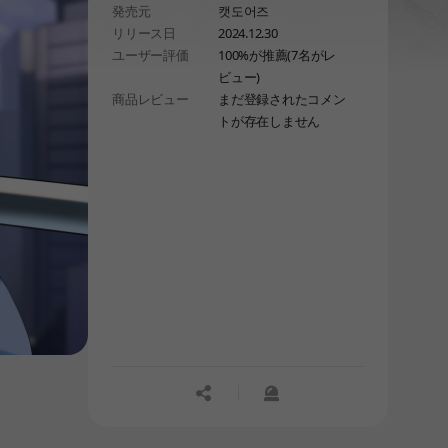
発売元
캣도어즈
リリース日
2024.12.30
ユーザー評価
100%が推薦(7名がレ
ビュー)
商品レビュー
まだ登録されたコメン
トが存在しません
공유하기
신고하기