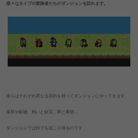
様々なタイプの冒険者たちがダンジョンを訪れます。
During the Early Access period, we plan to collect
feedback to improve the overall game experience.
This may include balance adjustments and
additional content based on community feedback.
Furthermore, we're considering various ways to
make repeated playthroughs more unique and
interesting.
We also have plans for modes that players can
continue to enjoy.
Is the game price different during Early
彼らはそれぞれ異なる目的を持ってダンジョンにやってきます。
Access compared to after Early Access?
The price will remain the same.
薬草や鉱物、戦いと財宝、夢と希望...
ダンジョンでは何でも起こり得るのです。