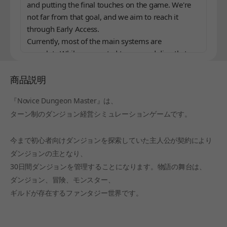
and putting the final touches on the game. We're
not far from that goal, and we aim to reach it
through Early Access.
Currently, most of the main systems are
complete.While we wanted to proceed directly to
an official release with more time invested, we
decided on Early Access to show a more polished
商品説明
version and because we felt comfortable sharing
『Novice Dungeon Master』は、
the current state with those waiting.
ターン制のダンジョン経営シミュレーションゲームです。
What is the Early Access period for this game?
今まで初心者向けダンジョンを探索していた主人公が契約により
Less than 6 months, and around 3 months if there
ダンジョンの主となり、
are no variables.
30日間ダンジョンを管理することになります。物語の舞台は、
ダンジョン、冒険、モンスター、
ギルドが存在するファンタジー世界です。
How does the official version differ from the
Early Access version?