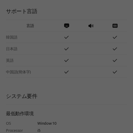
サポート言語
言語
韓国語
日本語
英語
中国語(簡体字)
システム要件
最低動作環境
OS
Window 10
Processor
i5