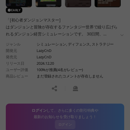
EARLY
「[初心者ダンジョンマスター]
はダンジョンと冒険が存在するファンタジー世界で繰り広げら
れるダンジョン経営シミュレーションです。 30日間、
더보
様々な方法でダンジョンを育て、守り抜きましょう！」
ジャンル
シミュレーション,
ディフェンス,
ストラテジー
開発元
LazyCnD
発売元
LazyCnD
リリース日
2024.12.20
ユーザー評価
100%が推薦(4名がレビュー)
商品レビュー
まだ登録されたコメントが存在しません
공유하기
신고하기
ログイン
して、さらに多くの割引特典や
最新のお知らせを受け取りましょう！
ログイン