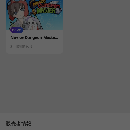
DEMO
Product
Novice Dungeon Master
DEMO
Status
利用制限あり
販売者情報