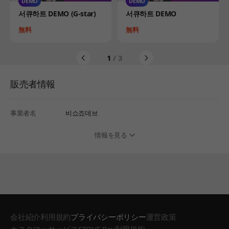
DEMO
DEMO
Product
Product
서큐하트 DEMO (G-star)
서큐하트 DEMO
Price
Price
無料
無料
1
/ 3
販売者情報
事業者名
비쇼죠데브
情報を見る
会社紹介
利用規約
プライバシーポリシー
運営政策