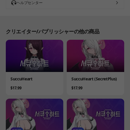
ヘルプセンター
クリエイター/パブリッシャーの他の商品
Product
Product
SuccuHeart
SuccuHeart (SecretPlus)
Price
Price
$17.99
$17.99