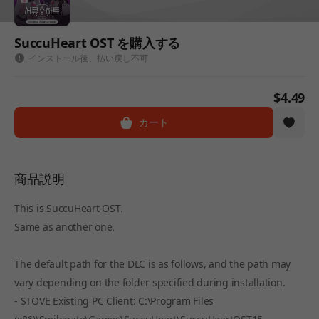
SuccuHeart OST を購入する
インストール後、払い戻し不可
$4.49
カート
商品説明
This is SuccuHeart OST.
Same as another one.
The default path for the DLC is as follows, and the path may
vary depending on the folder specified during installation.
- STOVE Existing PC Client: C:\Program Files