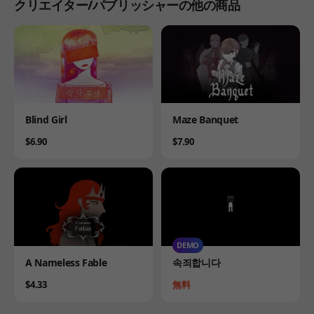
クリエイター/パブリッシャーの他の商品
Product
Product
Blind Girl
Maze Banquet
Price
Price
$6.90
$7.90
DEMO
Product
Product
A Nameless Fable
속죄합니다
Price
Price
$4.33
無料