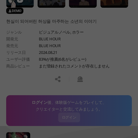
DEMO
현실이 되어버린 허상을 마주하는 소년의 이야기
ジャンル
ビジュアルノベル,
ホラー
開発元
BLUE HOUR
発売元
BLUE HOUR
リリース日
2024.08.21
ユーザー評価
83%が推薦(6名がレビュー)
商品レビュー
まだ登録されたコメントが存在しません
공유하기
신고하기
ログイン
後、体験版ゲームをプレイして、
クリエイターと交流してみましょう。
ログイン