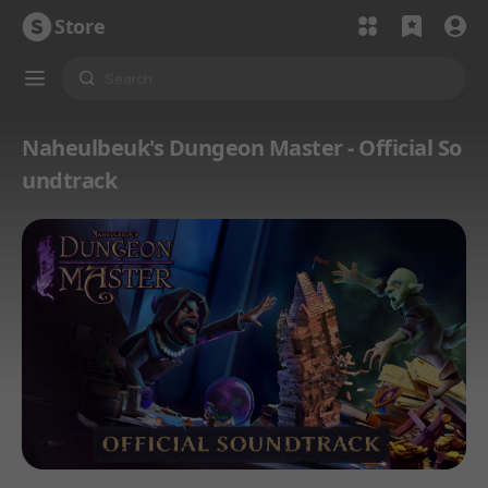
Store
Naheulbeuk's Dungeon Master - Official So
undtrack