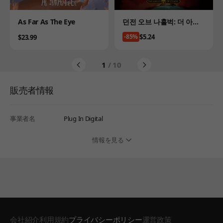
Product
Product
As Far As The Eye
던전 오브 나흘벅: 더 아뮬
렛 오브 카오스
Price
$5.24
Price
-85%
$23.99
1
/ 10
販売者情報
事業者名
Plug In Digital
情報を見る
会社紹介
利用規約
プライバシーポリシー
運営政策