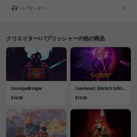
ヘルプセンター
クリエイター/パブリッシャーの他の商品
Product
Product
ScourgeBringer
Sundered: Eldritch Editio
n
Price
Price
$16.98
$13.99