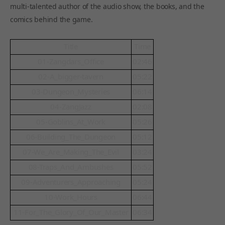
multi-talented author of the audio show, the books, and the
comics behind the game.
Title
Time
01-Zangdars_Office
02:46
02-A_bigger-tavern
05:22
03-Dungeon_Mysteries
06:14
04-ZangJazz
02:08
05-Goblins_At_Work
05:26
06-Building_The_Dungeon
05:12
07-We_Are_Making_The_Evil
03:24
08-Traps_And_Ambushes
05:52
09-Adventurers_Approaching
05:24
10-Work_Hours
06:44
11-For_The_Glory_Of_Our_Master
06:34