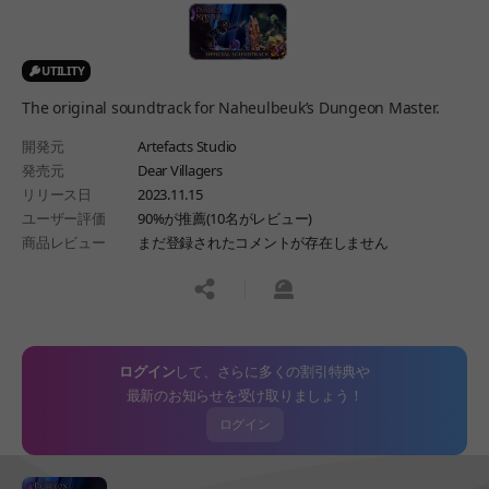
UTILITY
The original soundtrack for Naheulbeuk’s Dungeon Master.
開発元
Artefacts Studio
発売元
Dear Villagers
リリース日
2023.11.15
ユーザー評価
90%が推薦(10名がレビュー)
商品レビュー
まだ登録されたコメントが存在しません
공유하기
신고하기
ログイン
して、さらに多くの割引特典や
最新のお知らせを受け取りましょう！
ログイン