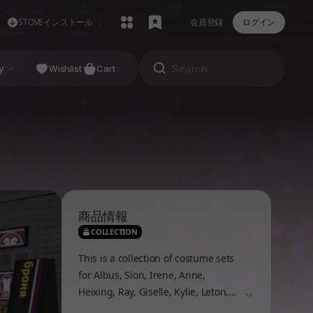
STOVEインストール
会員登録
ログイン
y
Wishlist
Cart
商品情報
COLLECTION
This is a collection of costume sets
for Albus, Sion, Irene, Anne,
Heixing, Ray, Giselle, Kylie, Leton,
더보기
Bianca, Alisa and Misty.