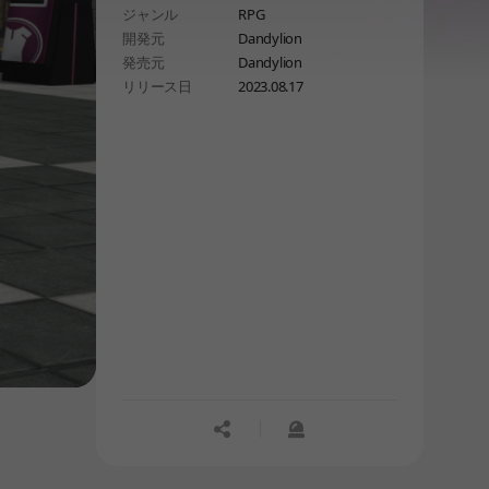
ジャンル
RPG
開発元
Dandylion
発売元
Dandylion
リリース日
2023.08.17
공유하기
신고하기