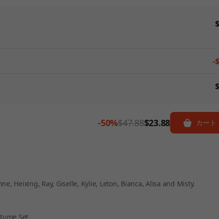
$
-
$
-50%
$47.88
$23.88
カート
nne, Heixing, Ray, Giselle, Kylie, Leton, Bianca, Alisa and Misty.
tume Set