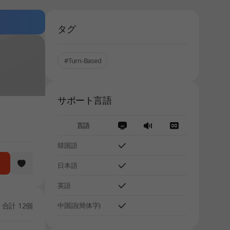
タグ
#Turn-Based
サポート言語
言語
韓国語
日本語
英語
合計 12個
中国語(簡体字)