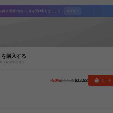
特典や
最新のお知らせを受け取りましょう！
ログイン
ion を購入する
:59(UTC)以降割引終了
-50%
$47.88
$23.88
カート