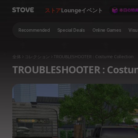
ストア
Lounge
イベント
Recommended
Special Deals
Online Games
Visu
全体
コレクション
TROUBLESHOOTER : Costume Collection
TROUBLESHOO