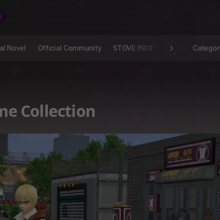
al Novel
Official Community
STOVE INDIE
Studio
Categor
TER : Costume Collection