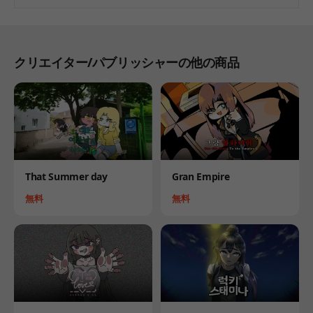
クリエイター/パブリッシャーの他の商品
Product
Product
That Summer day
Gran Empire
Price
Price
無料
無料