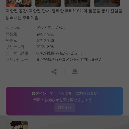
제한된 공간, 제한된 단서, 명쾌한 추리! 10개의 질문을 통해 진실을
밝혀내는 추리게임.
ジャンル
ビジュアルノベル
開発元
유진게임즈
発売元
유진게임즈
リリース日
2022.12.06
ユーザー評価
86%が推薦(29名がレビュー)
商品レビュー
まだ登録されたコメントが存在しません
공유하기
신고하기
ログイン
して、さらに多くの割引特典や
最新のお知らせを受け取りましょう！
ログイン