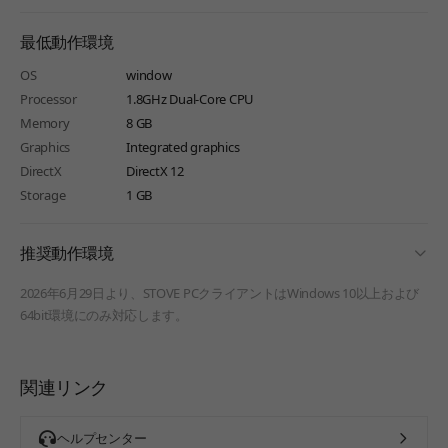
最低動作環境
OS
window
Processor
1.8GHz Dual-Core CPU
Memory
8 GB
Graphics
Integrated graphics
DirectX
DirectX 12
Storage
1 GB
fold
推奨動作環境
2026年6月29日より、STOVE PCクライアントはWindows 10以上および
64bit環境にのみ対応します。
関連リンク
ヘルプセンター