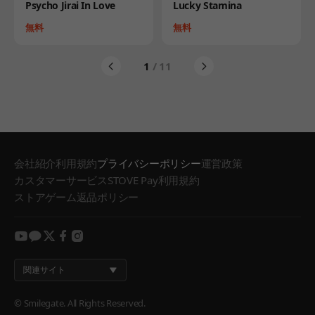
Product
Product
Psycho Jirai In Love
Lucky Stamina
Price
Price
無料
無料
1
/ 11
会社紹介
利用規約
プライバシーポリシー
運営政策
カスタマーサービス
STOVE Pay利用規約
ストアゲーム返品ポリシー
youtube
kakao
twitter
facebook
instagram
関連サイト
© Smilegate. All Rights Reserved.