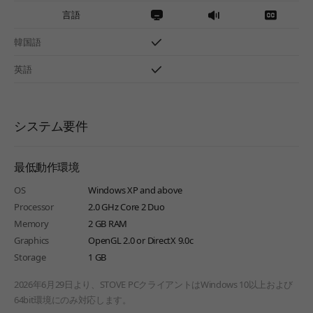
言語
韓国語
英語
システム要件
最低動作環境
OS
Windows XP and above
Processor
2.0 GHz Core 2 Duo
Memory
2 GB RAM
Graphics
OpenGL 2.0 or DirectX 9.0c
Storage
1 GB
2026年6月29日より、STOVE PCクライアントはWindows 10以上および
64bit環境にのみ対応します。