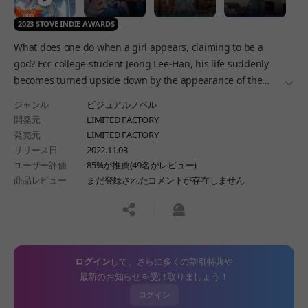
2023 STOVE INDIE AWARDS
What does one do when a girl appears, claiming to be a
god? For college student Jeong Lee-Han, his life suddenly
becomes turned upside down by the appearance of the
더보
god, Hana. A supernatural love comedy visual novel with
ジャンル
ビジュアルノベル
multiple endings.
開発元
LIMITED FACTORY
発売元
LIMITED FACTORY
リリース日
2022.11.03
ユーザー評価
85%が推薦(49名がレビュー)
商品レビュー
まだ登録されたコメントが存在しません
공유하기
신고하기
ログイン
して、さらに多くの割引特典や
最新のお知らせを受け取りましょう！
ログイン