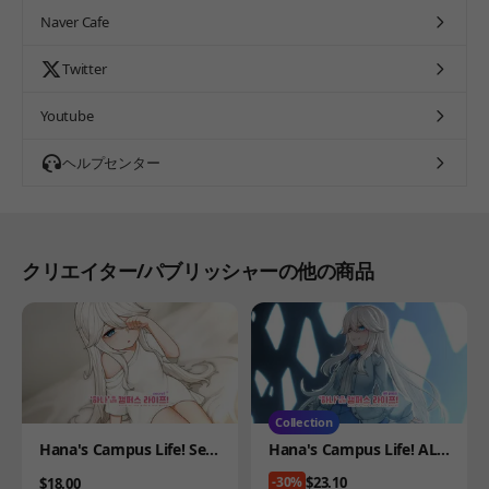
Naver Cafe
Twitter
Youtube
ヘルプセンター
クリエイター/パブリッシャーの他の商品
Collection
Product
Product
Hana's Campus Life! Secr
Hana's Campus Life! ALL
et Plus
PASS Collection
Price
$23.10
Price
-30%
$18.00