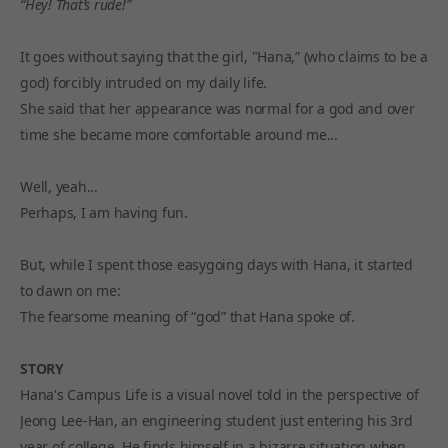
“Hey! That’s rude!”
It goes without saying that the girl, "Hana,” (who claims to be a
god) forcibly intruded on my daily life.
She said that her appearance was normal for a god and over
time she became more comfortable around me...
Well, yeah...
Perhaps, I am having fun.
But, while I spent those easygoing days with Hana, it started
to dawn on me:
The fearsome meaning of “god” that Hana spoke of.
STORY
Hana's Campus Life is a visual novel told in the perspective of
Jeong Lee-Han, an engineering student just entering his 3rd
year of college. He finds himself in a bizarre situation when