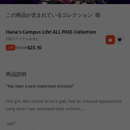
도움말
この商品が含まれているコレクション
Hana's Campus Life! ALL PASS Collection
2個のアイテムを含む
$23.10
$33.00
-30%
商品説明
“You have a very important mission!”
The girl, who claims to be a god, had an unusual appearance.
Long silver hair, oversized dark uniform….
"Kid?"