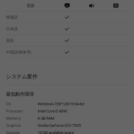
言語
韓国語
日本語
英語
中国語(簡体字)
システム要件
最低動作環境
OS
Windows 7(SP1)/8/10 64-bit
Processor
Intel Core i5 4590
Memory
8 GB RAM
Graphics
Nvidia GeForce GTX 750Ti
Storage
10 GB available space