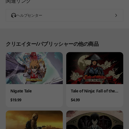
関連リンク
ヘルプセンター
クリエイター/パブリッシャーの他の商品
Product
Product
Nigate Tale
Tale of Ninja: Fall of the
Miyoshi
Price
Price
$19.99
$4.99