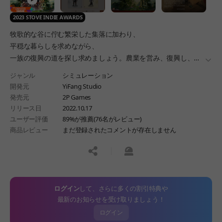
2023 STOVE INDIE AWARDS
牧歌的な谷に佇む繁栄した集落に加わり、
平穏な暮らしを求めながら、
一族の復興の道を探し求めましょう。農業を営み、復興し、
더보
仲間を作り、探索し、そして訓練しましょう。
ジャンル
シミュレーション
この地上の楽園で、
開発元
YiFang Studio
あなたは不死への道を見つけることができるでしょうか?
発売元
2P Games
リリース日
2022.10.17
ユーザー評価
89%が推薦(76名がレビュー)
商品レビュー
まだ登録されたコメントが存在しません
공유하기
신고하기
ログイン
して、さらに多くの割引特典や
最新のお知らせを受け取りましょう！
ログイン