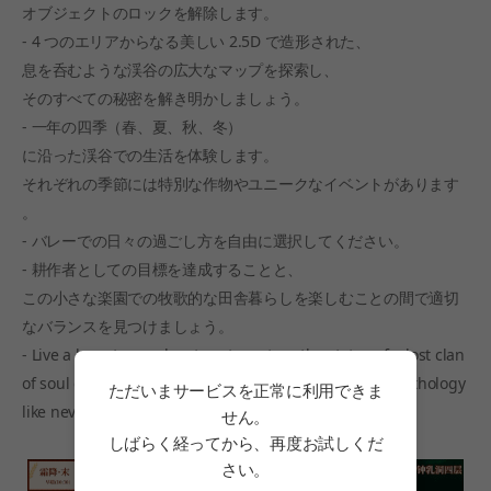
オブジェクトのロックを解除します。
- 4 つのエリアからなる美しい 2.5D で造形された、
息を呑むような渓谷の広大なマップを探索し、
そのすべての秘密を解き明かしましょう。
- 一年の四季（春、夏、秋、冬）
に沿った渓谷での生活を体験します。
それぞれの季節には特別な作物やユニークなイベントがあります
。
- バレーでの日々の過ごし方を自由に選択してください。
- 耕作者としての目標を達成することと、
この小さな楽園での牧歌的な田舎暮らしを楽しむことの間で適切
なバランスを見つけましょう。
- Live a long-term adventure to restore the status of a lost clan
of soul cultivators and live the Chinese religion and mythology
ただいまサービスを正常に利用できま
like never before.
せん。
しばらく経ってから、再度お試しくだ
さい。