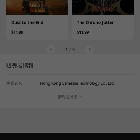
Product
Product
Dust to the End
The Chrono Jotter
Price
Price
$11.99
$11.99
1
/ 5
販売者情報
事業者名
Hong Kong Gamease Technology Co., Ltd.
情報を見る