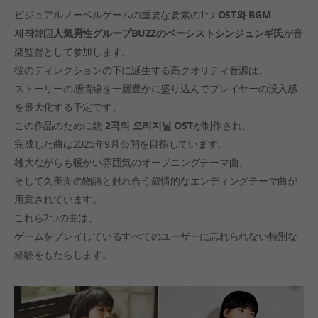
ビジュアルノーベルゲームの重要な要素の1つ
OST와 BGM
제작
韓国
人気男性グループBUZZのベーシストシンジュンギ氏
が音
楽監督として参加します。
彼のディレクションの下に誕生する高クオリティ音源は、
ストーリーの感情線を一層豊かに盛り込んでプレイヤーの没入感
を最大化する予定です。
この作品のために銃
2곡의 오리지널 OST
が制作され、
完成した曲は2025年9月公開を目指しています。
雄大ながらも暖かい雰囲気のオープニングテーマ曲、
そして久美湖の物語と触れ合う叙情的なエンディングテーマ曲が
用意されています。
これら2つの曲は、
ゲームをプレイしているすべてのユーザーに忘れられない特別な
経験をもたらします。