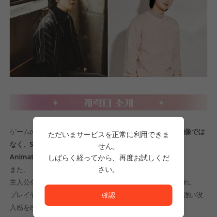
ゲームのスタンディングキャラクターはシンプルです
2D画像では
ただいまサービスを正常に利用できま
なく、Spine
せん。
Animationを活用してより鮮やかに実現
になります。
しばらく経ってから、再度お試しくだ
さい。
また、
ただいまサービスを正常に利用できません。<br/>
主人公を除く
すべてのキャラクターにフルボイス
が適用され、
プレイヤーはまるで実際の人物が目の前で会話するような強い没
確認
入感を感じることができます。