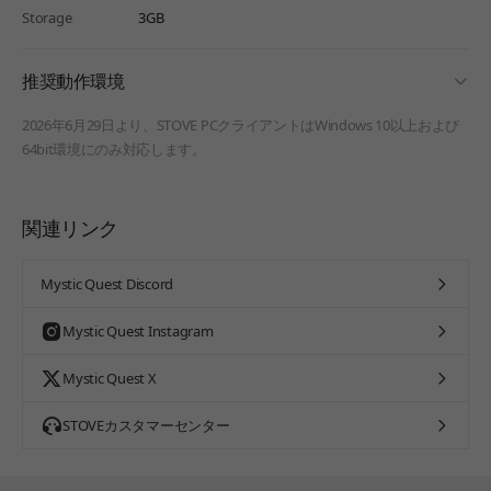
Storage
3GB
fold
推奨動作環境
2026年6月29日より、STOVE PCクライアントはWindows 10以上および
64bit環境にのみ対応します。
関連リンク
Mystic Quest Discord
Mystic Quest Instagram
Mystic Quest X
STOVEカスタマーセンター