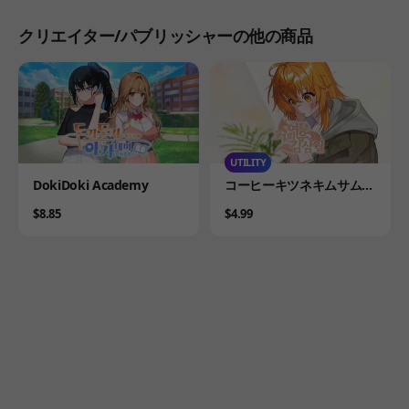
クリエイター/パブリッシャーの他の商品
UTILITY
Product
Product
DokiDoki Academy
コーヒーキツネキムサムウ
ルOST
Price
Price
$8.85
$4.99