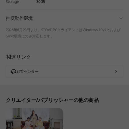
Storage
30GB
fold
推奨動作環境
2026年6月29日より、STOVE PCクライアントはWindows 10以上および
64bit環境にのみ対応します。
関連リンク
顧客センター
クリエイター/パブリッシャーの他の商品