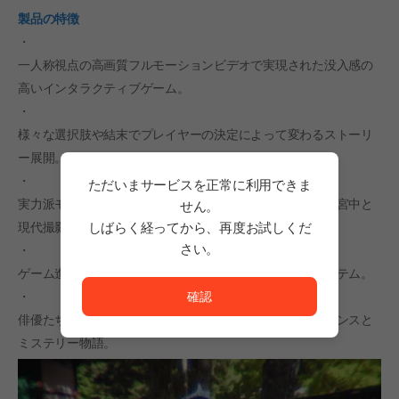
製品の特徴
・
一人称視点の高画質フルモーションビデオで実現された没入感の
高いインタラクティブゲーム。
・
様々な選択肢や結末でプレイヤーの決定によって変わるストーリ
ー展開。
・
ただいまサービスを正常に利用できま
実力派モデルの鮮やかな演技と現実感のある過去バラン国宮中と
せん。
しばらく経ってから、再度お試しくだ
現代撮影現場実装。
さい。
・
ただいまサービスを正常に利用できません。<br/>
ゲーム進行中に獲得可能な様々な業績と特別画像補償システム。
確認
・
俳優たちのボーナス映像と静止画でより豊かになったロマンスと
ミステリー物語。