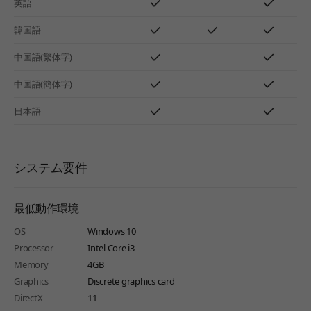
英語
韓国語
中国語(繁体字)
中国語(簡体字)
日本語
システム要件
最低動作環境
OS
Windows 10
Processor
Intel Core i3
Memory
4GB
Graphics
Discrete graphics card
DirectX
11