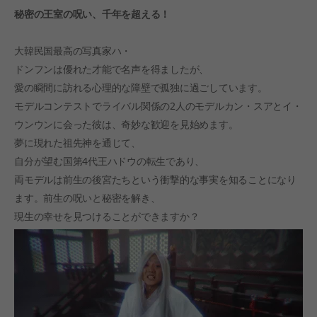
秘密の王室の呪い、千年を超える！
大韓民国最高の写真家ハ・
ドンフンは優れた才能で名声を得ましたが、
愛の瞬間に訪れる心理的な障壁で孤独に過ごしています。
モデルコンテストでライバル関係の2人のモデルカン・スアとイ・
ウンウンに会った彼は、奇妙な歓迎を見始めます。
夢に現れた祖先神を通じて、
自分が望む国第4代王ハドウの転生であり、
両モデルは前生の後宮たちという衝撃的な事実を知ることになり
ます。前生の呪いと秘密を解き、
現生の幸せを見つけることができますか？