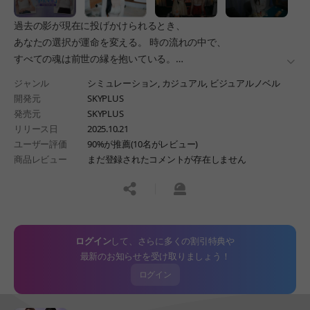
過去の影が現在に投げかけられるとき、
あなたの選択が運命を変える。 時の流れの中で、
すべての魂は前世の縁を抱いている。
더보
千年を超えて続く運命の糸と、
ジャンル
シミュレーション,
カジュアル,
ビジュアルノベル
解かれていない王室の秘密があなたを待っている。
開発元
SKYPLUS
発売元
SKYPLUS
リリース日
2025.10.21
ユーザー評価
90%が推薦(10名がレビュー)
商品レビュー
まだ登録されたコメントが存在しません
공유하기
신고하기
ログイン
して、さらに多くの割引特典や
最新のお知らせを受け取りましょう！
ログイン