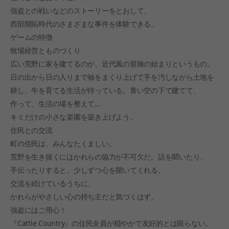
強盗との戦いなどのストーリーをとおして、
西部開拓時代のさまざまな事件を体験できる。
ゲームの特徴
牧場経営とものづくり
広い荒野に家を建てるのが、近代風の冒険の始まりというもの。
日の出から日の入りまで袖をまくり上げて手を汚しながら土地を
耕し、牛を育てる生活が待っている。青い空の下で建てて、
作って、生活の場を整えて…
キミだけの小さな楽園を築き上げよう。
住民との交流
町の住民は、みんなたくましい。
荒野を生き抜くにはかれらの協力が不可欠だ。話を聞いたり、
手伝ったりすると、少しずつ心を開いてくれる。
交流を続けているうちに、
かれらがやさしい心の持ち主だと気づくはず。
強盗にはご用心！
『Cattle Country』の住民全員が穏やかで友好的とは限らない。