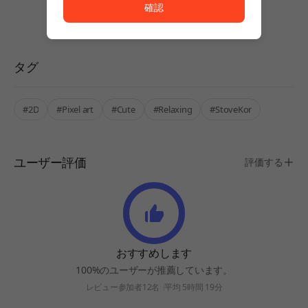
確認
タグ
#2D
#Pixel art
#Cute
#Relaxing
#StoveKor
ユーザー評価
評価する
おすすめします
100%のユーザーが推薦しています。
レビュー参加者12名
平均 5時間 19分