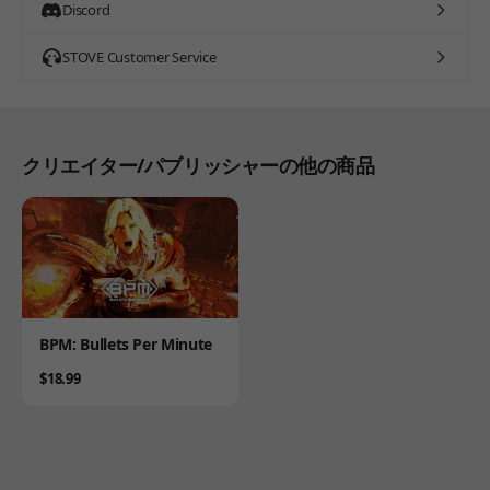
Discord
STOVE Customer Service
クリエイター/パブリッシャーの他の商品
Product
BPM: Bullets Per Minute
Price
$18.99