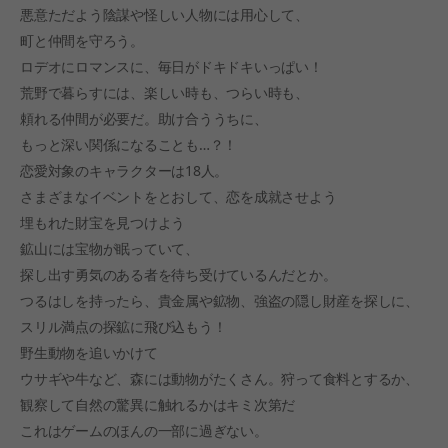
悪意ただよう陰謀や怪しい人物には用心して、
町と仲間を守ろう。
ロデオにロマンスに、毎日がドキドキいっぱい！
荒野で暮らすには、楽しい時も、つらい時も、
頼れる仲間が必要だ。助け合ううちに、
もっと深い関係になることも…？！
恋愛対象のキャラクターは18人。
さまざまなイベントをとおして、恋を成就させよう
埋もれた財宝を見つけよう
鉱山には宝物が眠っていて、
探し出す勇気のある者を待ち受けているんだとか。
つるはしを持ったら、貴金属や鉱物、強盗の隠し財産を探しに、
スリル満点の探鉱に飛び込もう！
野生動物を追いかけて
ウサギや牛など、森には動物がたくさん。狩って食料とするか、
観察して自然の驚異に触れるかはキミ次第だ
これはゲームのほんの一部に過ぎない。