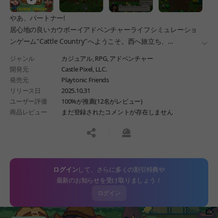
やあ、パートナー!
居心地の良いカウボーイアドベンチャーライフシミュレーショ
ンゲーム"Cattle Country"へようこそ。西へ旅立ち、
더보
新たな人生を始める決意の開拓者になりましょう。
ジャンル
カジュアル,
RPG,
アドベンチャー
山に家を建て、盗賊と戦い、卑劣な陰謀を発見し、
開発元
Castle Pixel, LLC.
農場を築き、町を発展させ、
発売元
Playtonic Friends
住民たちと友情を育んでください。
リリース日
2025.10.31
ユーザー評価
100%が推薦(12名がレビュー)
商品レビュー
まだ登録されたコメントが存在しません
공유하기
신고하기
ログイン
して、さらに多くの割引特典や
最新のお知らせを受け取りましょう！
ログイン