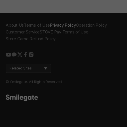
About Us
Terms of Use
Privacy Policy
Operation Policy
Customer Service
STOVE Pay Terms of Use
Store Game Refund Policy
youtube
kakao
twitter
facebook
instagram
Related Sites
© Smilegate. All Rights Reserved.