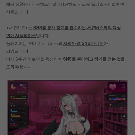
해당 상품은 <서큐하트> 및 <서큐하트 시크릿 플러스>의 컬렉션
상품입니다!
<서큐하트>는
SNS를 통해 정기를 흡수하는 서큐버스와의 육성
연애 시뮬레이션
입니다.
플레이어는 오타쿠 서큐버스의
사역마 겸 SNS 매니저
가
되었습니다!
이제 8주간 히로인을 육성하여
SNS를 관리하고 정기를 얻는 것을
도와야
합니다.