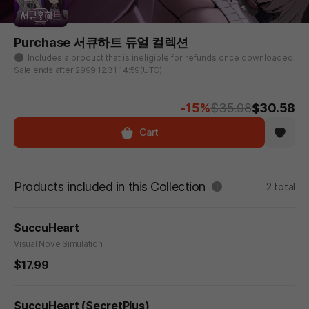
Purchase 서큐하트 듀얼 컬렉션
Includes a product that is ineligible for refunds once downloaded
Sale ends after 2999.12.31 14:59(UTC)
-15%
$35.98
$30.58
Cart
Products included in this Collection
2 total
SuccuHeart
Visual Novel
Simulation
$17.99
SuccuHeart (SecretPlus)