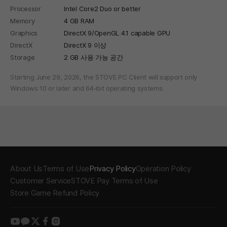
Processor
Intel Core2 Duo or better
Memory
4 GB RAM
Graphics
DirectX 9/OpenGL 4.1 capable GPU
DirectX
DirectX 9 이상
Storage
2 GB 사용 가능 공간
Starting June 29, 2026, the STOVE PC Client will support only
Windows 10 or later and 64-bit operating systems.
About Us
Terms of Use
Privacy Policy
Operation Policy
Customer Service
STOVE Pay Terms of Use
Store Game Refund Policy
youtube
kakao
twitter
facebook
instagram