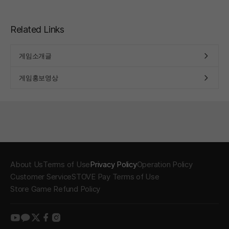
Related Links
게임소개글
게임홍보영상
About Us
Terms of Use
Privacy Policy
Operation Policy
Customer Service
STOVE Pay Terms of Use
Store Game Refund Policy
youtube
kakao
twitter
facebook
instagram